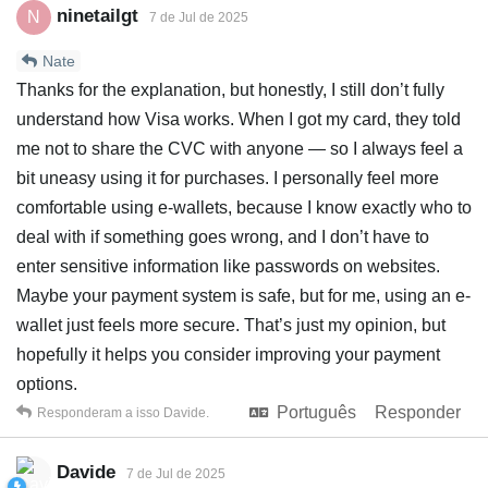
ninetailgt
N
7 de Jul de 2025
Nate
Thanks for the explanation, but honestly, I still don’t fully
understand how Visa works. When I got my card, they told
me not to share the CVC with anyone — so I always feel a
bit uneasy using it for purchases. I personally feel more
comfortable using e-wallets, because I know exactly who to
deal with if something goes wrong, and I don’t have to
enter sensitive information like passwords on websites.
Maybe your payment system is safe, but for me, using an e-
wallet just feels more secure. That’s just my opinion, but
hopefully it helps you consider improving your payment
options.
Português
Responder
Responderam a isso
Davide
.
Davide
7 de Jul de 2025