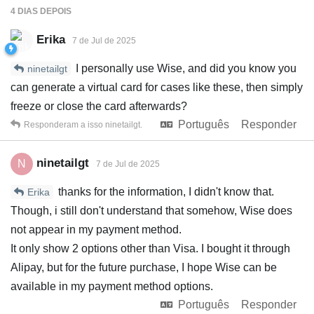
4 DIAS
DEPOIS
Erika
7 de Jul de 2025
I personally use Wise, and did you know you
ninetailgt
can generate a virtual card for cases like these, then simply
freeze or close the card afterwards?
Português
Responder
Responderam a isso
ninetailgt
.
ninetailgt
N
7 de Jul de 2025
thanks for the information, I didn't know that.
Erika
Though, i still don't understand that somehow, Wise does
not appear in my payment method.
It only show 2 options other than Visa. I bought it through
Alipay, but for the future purchase, I hope Wise can be
available in my payment method options.
Português
Responder