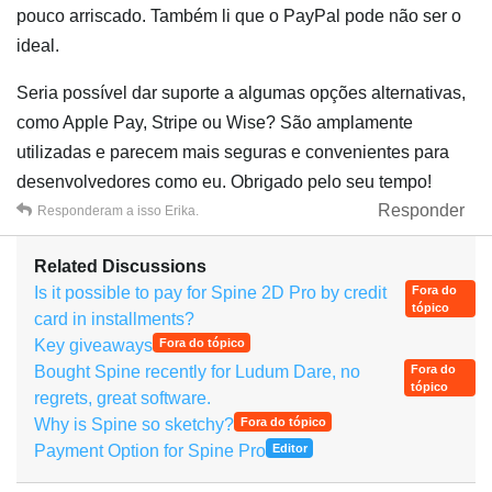
pouco arriscado. Também li que o PayPal pode não ser o
ideal.
Seria possível dar suporte a algumas opções alternativas,
como Apple Pay, Stripe ou Wise? São amplamente
utilizadas e parecem mais seguras e convenientes para
desenvolvedores como eu. Obrigado pelo seu tempo!
Responder
Responderam a isso
Erika
.
Related Discussions
Is it possible to pay for Spine 2D Pro by credit
Fora do
tópico
card in installments?
Key giveaways
Fora do tópico
Bought Spine recently for Ludum Dare, no
Fora do
tópico
regrets, great software.
Why is Spine so sketchy?
Fora do tópico
Payment Option for Spine Pro
Editor