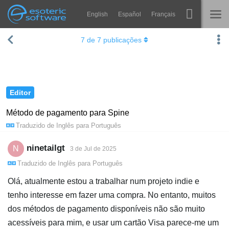
English
Español
Français
Navigation
Esoteric Software
7
de
7
publicações
Spine
INÍCIO
Recursos
BLOG
Galeria
Editor
FÓRUM
Runtimes
Método de pagamento para Spine
Traduzido de
Inglês
para
Português
Aprender
SUPORTE
Perguntas Frequentes
ninetailgt
N
3 de Jul de 2025
Traduzido de
Inglês
para
Português
Experimente agora
Olá, atualmente estou a trabalhar num projeto indie e
Comprar
tenho interesse em fazer uma compra. No entanto, muitos
dos métodos de pagamento disponíveis não são muito
acessíveis para mim, e usar um cartão Visa parece-me um