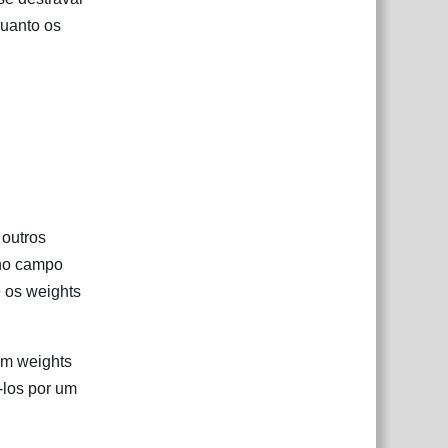
quanto os
 outros
 no campo
e os weights
om weights
-los por um