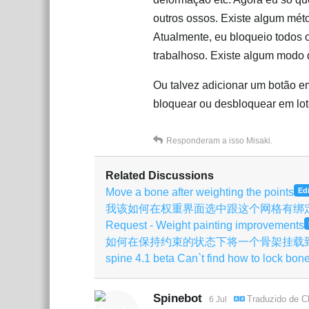
outros ossos. Existe algum mét
Atualmente, eu bloqueio todos 
trabalhoso. Existe algum modo 
Ou talvez adicionar um botão em
bloquear ou desbloquear em lot
Responderam a isso
Misaki
.
Related Discussions
Move a bone after weighting the points
Edi
我该如何在权重界面选中跟这个网格有绑
Request - Weight painting improvements
如何在保持约束的状态下将一个骨架挂载
spine 4.1 beta Can`t find how to lock bon
Spinebot
Traduzido de
C
6 Jul