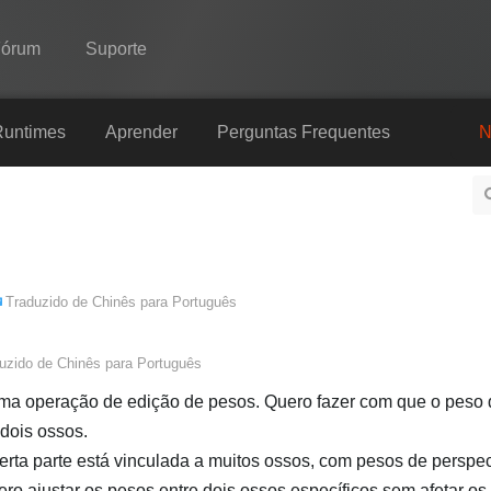
Fórum
Suporte
Spine
Runtimes
Aprender
Perguntas Frequentes
N
Recursos
Galeria
Runtimes
Traduzido de
Chinês
para
Português
Aprender
Perguntas Frequentes
uzido de
Chinês
para
Português
Experimente agora
 uma operação de edição de pesos. Quero fazer com que o peso
 dois ossos.
Comprar
ta parte está vinculada a muitos ossos, com pesos de perspec
ro ajustar os pesos entre dois ossos específicos sem afetar o