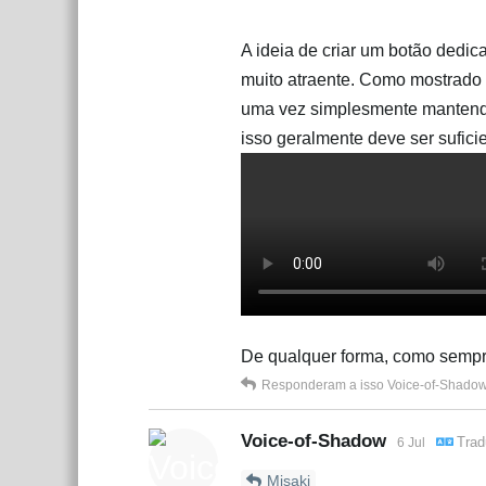
A ideia de criar um botão dedi
muito atraente. Como mostrado 
uma vez simplesmente mantendo
isso geralmente deve ser suficie
De qualquer forma, como sempre
Responderam a isso
Voice-of-Shado
Voice-of-Shadow
Trad
6 Jul
Misaki