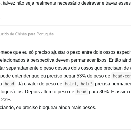
, talvez não seja realmente necessário destravar e travar esse
w
.
uzido de
Chinês
para
Português
tece que eu só preciso ajustar o peso entre dois ossos específ
relacionados à perspectiva devem permanecer fixos. Então aind
star separadamente o peso desses dois ossos que precisam de 
 pode entender que eu preciso pegar 53% do peso de
head-co
ra
. Já o valor de peso de
precisa permane
head
hair1、hair3
 bloqueá-los. Depois altero o peso de
para 30%. E assim 
head
 23%.
nciando, eu preciso bloquear ainda mais pesos.