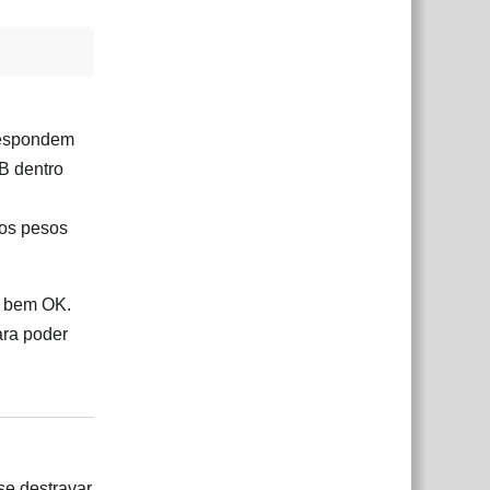
 respondem
B dentro
tos pesos
é bem OK.
ara poder
Responder
se destravar