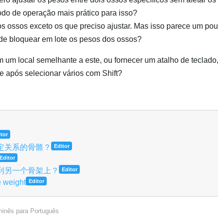
odo de operação mais prático para isso?
os ossos exceto os que preciso ajustar. Mas isso parece um po
de bloquear em lote os pesos dos ossos?
 um local semelhante a este, ou fornecer um atalho de teclado
e após selecionar vários com Shift?
tor
定关系的骨骼？
Editor
Editor
到另一个骨架上？
Editor
e weight
Editor
hinês
para
Português