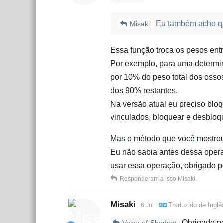
Eu também acho que
Misaki
Essa função troca os pesos entr
Por exemplo, para uma determin
por 10% do peso total dos osso
dos 90% restantes.
Na versão atual eu preciso blo
vinculados, bloquear e desblo
Mas o método que você mostrou
Eu não sabia antes dessa opera
usar essa operação, obrigado pe
Responderam a isso
Misaki
.
Misaki
Traduzido de
Inglê
6 Jul
Obrigado po
Voice-of-Shadow