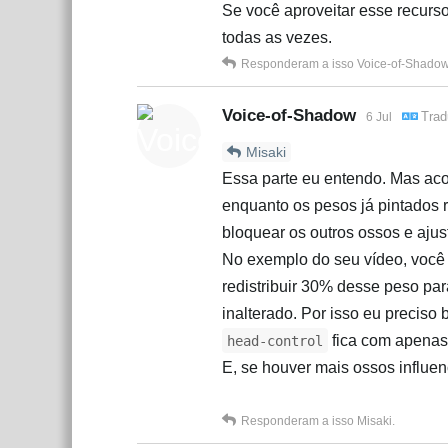
Se você aproveitar esse recurso
todas as vezes.
Responderam a isso
Voice-of-Shado
Voice-of-Shadow
Trad
6 Jul
Misaki
Essa parte eu entendo. Mas acon
enquanto os pesos já pintados 
bloquear os outros ossos e aju
No exemplo do seu vídeo, você
redistribuir 30% desse peso pa
inalterado. Por isso eu preciso
fica com apenas
head-control
E, se houver mais ossos influe
Responderam a isso
Misaki
.