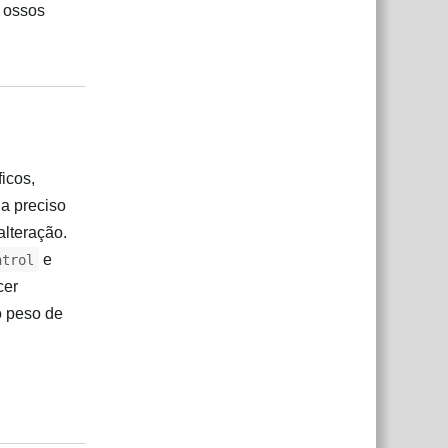
s ossos
Responder
icos,
a preciso
alteração.
e
ntrol
cer
o peso de
Responder