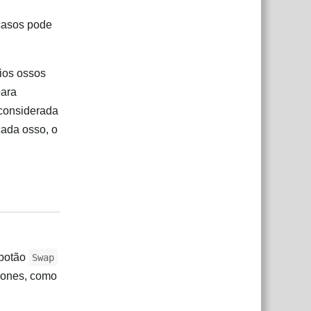
 casos pode
rios ossos
para
 considerada
cada osso, o
Responder
 botão
Swap
 bones, como