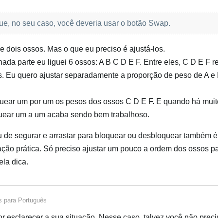
, no seu caso, você deveria usar o botão Swap.
e dois ossos. Mas o que eu preciso é ajustá-los.
ada parte eu liguei 6 ossos: A B C D E F. Entre eles, C D E F
s. Eu quero ajustar separadamente a proporção de peso de A e 
quear um por um os pesos dos ossos C D E F. E quando há mui
quear um a um acaba sendo bem trabalhoso.
 de segurar e arrastar para bloquear ou desbloquear também 
ção prática. Só preciso ajustar um pouco a ordem dos ossos p
la dica.
s
para
Português
r esclarecer a sua situação. Nesse caso, talvez você não preci