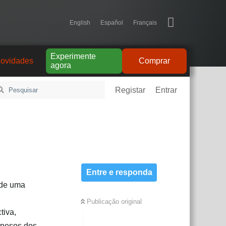
English
Español
Français
Experimente
ovidades
Comprar
agora
Registar
Entrar
Entre e responda
 de uma
Publicação original
tiva,
s pesos dos