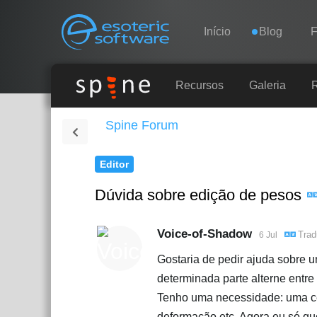
Navigation
Esoteric Software
Início
Blog
INÍCIO
Recursos
Galeria
Spine Forum
BLOG
Editor
FÓRUM
Dúvida sobre edição de pesos
SUPORTE
Voice-of-Shadow
Trad
6 Jul
Gostaria de pedir ajuda sobre
determinada parte alterne entre
Tenho uma necessidade: uma cer
deformação etc. Agora eu só que