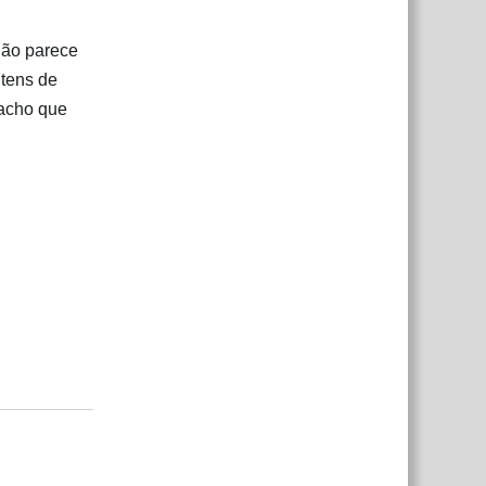
não parece
itens de
 acho que
Responder