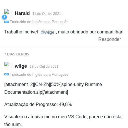
Harald
11 de Out de 2021
Traduzido de
Inglês
para
Português
Trabalho incrível
, muito obrigado por compartilhar!
@wiige
Responder
7 DIAS
DEPOIS
wiige
18 de Out de 2021
Traduzido de
Inglês
para
Português
[attachment=2][CN-Zh][50%]spine-unity Runtime
Documentation.zip[/attachment]
Atualização de Progresso: 49,8%
Visualizo o arquivo md no meu VS Code, parece não estar
tão ruim.