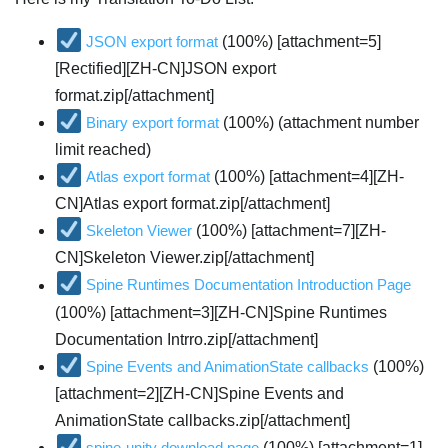
JSON export format
(100%) [attachment=5]
[Rectified][ZH-CN]JSON export
format.zip[/attachment]
Binary export format
(100%) (attachment number
limit reached)
Atlas export format
(100%) [attachment=4][ZH-
CN]Atlas export format.zip[/attachment]
Skeleton Viewer
(100%) [attachment=7][ZH-
CN]Skeleton Viewer.zip[/attachment]
Spine Runtimes Documentation Introduction Page
(100%) [attachment=3][ZH-CN]Spine Runtimes
Documentation Intrro.zip[/attachment]
Spine Events and AnimationState callbacks
(100%)
[attachment=2][ZH-CN]Spine Events and
AnimationState callbacks.zip[/attachment]
spine-unity download page
(100%) [attachment=1]