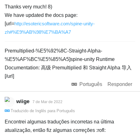
Thanks very much! 8)
We have updated the docs page:
[url=
http://esotericsoftware.com/spine-unity-
zh#%E9%AB%98%E7%BA%A7
Premultiplied-%E5%92%8C-Straight-Alpha-
%E5%AF%BC%E5%85%A5]spine-unity Runtime
Documentation: 高级 Premultiplied 和 Straight Alpha 导入
[/url]
Português
Responder
wiige
7 de Mar de 2022
Traduzido de
Inglês
para
Português
Encontrei algumas traduções incorretas na última
atualização, então fiz algumas correções :rofl: