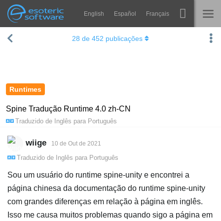
English
Español
Français
Navigation
Esoteric Software
28
de
452
publicações
Spine
INÍCIO
Recursos
BLOG
Galeria
Runtimes
FÓRUM
Runtimes
Spine Tradução Runtime 4.0 zh-CN
Traduzido de
Inglês
para
Português
Aprender
SUPORTE
Perguntas Frequentes
wiige
10 de Out de 2021
Traduzido de
Inglês
para
Português
Experimente agora
Sou um usuário do runtime spine-unity e encontrei a
Comprar
página chinesa da documentação do runtime spine-unity
com grandes diferenças em relação à página em inglês.
Isso me causa muitos problemas quando sigo a página em