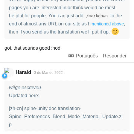
pages you are interested in or think would be most
helpful for people. You can just add
to the
/markdown
end of almost any URL on our site as I
mentioned above
,
then if you send us the translation we'll put it up.
got, that sounds good :nod:
Português
Responder
Harald
3 de Mar de 2022
wiige escreveu
Updated here:
[zh-cn] spine-unity doc translation-
Spine_Preferences_Blend_Mode_Material_Update.zi
p