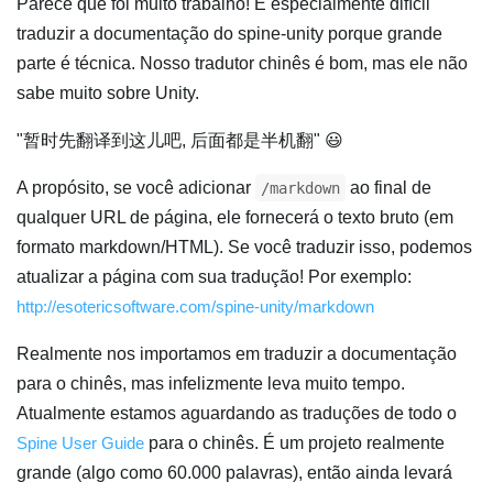
Parece que foi muito trabalho! É especialmente difícil
traduzir a documentação do spine-unity porque grande
parte é técnica. Nosso tradutor chinês é bom, mas ele não
sabe muito sobre Unity.
"暂时先翻译到这儿吧, 后面都是半机翻" 😃
A propósito, se você adicionar
ao final de
/markdown
qualquer URL de página, ele fornecerá o texto bruto (em
formato markdown/HTML). Se você traduzir isso, podemos
atualizar a página com sua tradução! Por exemplo:
http://esotericsoftware.com/spine-unity/markdown
Realmente nos importamos em traduzir a documentação
para o chinês, mas infelizmente leva muito tempo.
Atualmente estamos aguardando as traduções de todo o
Spine User Guide
para o chinês. É um projeto realmente
grande (algo como 60.000 palavras), então ainda levará