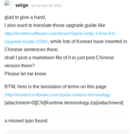
wiige
16 de Nov de 2021
glad to give a hand,
I also want to translate those upgrade guide like
http://esotericsoftware.com/forum/Spine-Unity-3-8-to-4-0-
Upgrade-Guide-15981
, while lots of Korean have inserted in
Chinese sentences there.
shall I post a markdown file of it or just post Chinese
version there?
Please let me know.
BTW, here is the tanslation of terms on this page
:
http://esotericsoftware.com/spine-runtime-terminology
[attachment=0][CN]Runtime terminology.zip[/attachment]
a missed typo found: