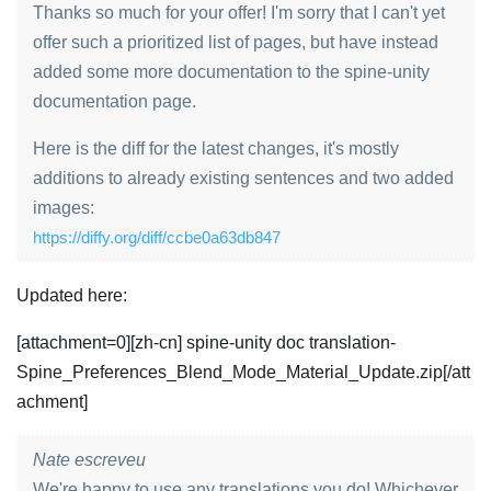
Thanks so much for your offer! I'm sorry that I can't yet
offer such a prioritized list of pages, but have instead
added some more documentation to the spine-unity
documentation page.
Here is the diff for the latest changes, it's mostly
additions to already existing sentences and two added
images:
https://diffy.org/diff/ccbe0a63db847
Updated here:
[attachment=0][zh-cn] spine-unity doc translation-
Spine_Preferences_Blend_Mode_Material_Update.zip[/att
achment]
Nate escreveu
We're happy to use any translations you do! Whichever