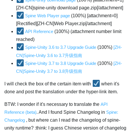
[ZH-CN]spine-unity download page.zip[/attachment]
Spine Web Player page
(100%) [attachment=0]
[Rectified][ZH-CN]Web Player.zip[/attachment]
API Reference
(100%) (attachment number limit
reached)
Spine-Unity 3.6 to 3.7 Upgrade Guide
(100%)
[ZH-
CN]Spine-Unity 3.6 to 3.7升级指南
Spine-Unity 3.7 to 3.8 Upgrade Guide
(100%)
[ZH-
CN]Spine-Unity 3.7 to 3.8升级指南
I will check the box of the certain item with
when it's
done and post the translation under the hyper-link item.
BTW: I wonder if it's necessary to translate the
API
Reference (beta)
. And I found Spine Changelog in
Spine:
Changelog
, but where can I read the changelog of spine-
unity runtime? :think: I guess Chinese version of changelog