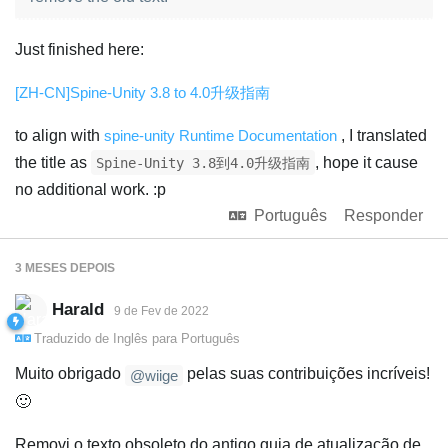
Just finished here:
[ZH-CN]Spine-Unity 3.8 to 4.0升级指南
to align with
spine-unity Runtime Documentation
, I translated
the title as
, hope it cause
Spine-Unity 3.8到4.0升级指南
no additional work. :p
Português
Responder
3 MESES
DEPOIS
Harald
9 de Fev de 2022
Traduzido de
Inglês
para
Português
Muito obrigado
pelas suas contribuições incríveis!
@wiige
🙂
Removi o texto obsoleto do antigo guia de atualização de