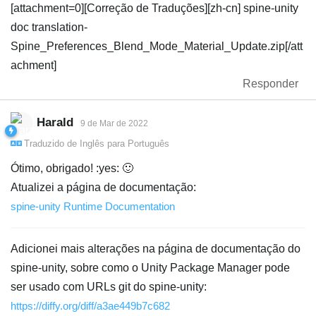
[attachment=0][Correção de Traduções][zh-cn] spine-unity
doc translation-
Spine_Preferences_Blend_Mode_Material_Update.zip[/att
achment]
Responder
Harald
9 de Mar de 2022
Traduzido de
Inglês
para
Português
Ótimo, obrigado! :yes: 🙂
Atualizei a página de documentação:
spine-unity Runtime Documentation
Adicionei mais alterações na página de documentação do
spine-unity, sobre como o Unity Package Manager pode
ser usado com URLs git do spine-unity:
https://diffy.org/diff/a3ae449b7c682