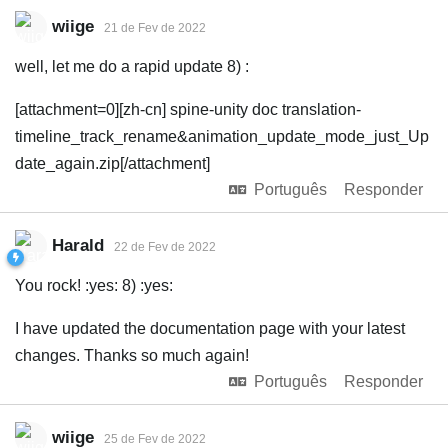
wiige
21 de Fev de 2022
well, let me do a rapid update 8) :
[attachment=0][zh-cn] spine-unity doc translation-
timeline_track_rename&animation_update_mode_just_Up
date_again.zip[/attachment]
Português
Responder
Harald
22 de Fev de 2022
You rock! :yes: 8) :yes:
I have updated the documentation page with your latest
changes. Thanks so much again!
Português
Responder
wiige
25 de Fev de 2022