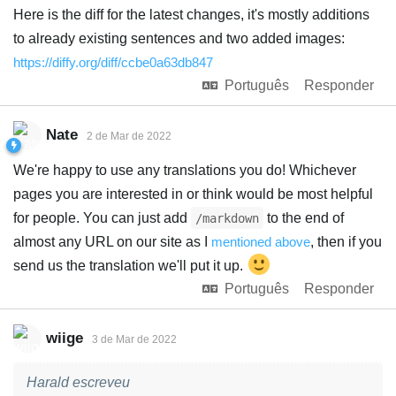
Here is the diff for the latest changes, it's mostly additions
to already existing sentences and two added images:
https://diffy.org/diff/ccbe0a63db847
Português
Responder
Nate
2 de Mar de 2022
We're happy to use any translations you do! Whichever
pages you are interested in or think would be most helpful
for people. You can just add
to the end of
/markdown
almost any URL on our site as I
mentioned above
, then if you
send us the translation we'll put it up.
Português
Responder
wiige
3 de Mar de 2022
Harald escreveu