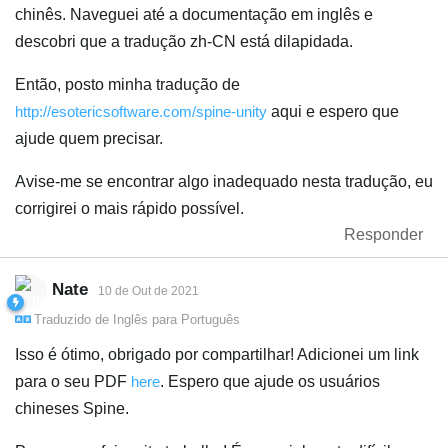
chinês. Naveguei até a documentação em inglês e
descobri que a tradução zh-CN está dilapidada.
Então, posto minha tradução de
http://esotericsoftware.com/spine-unity
aqui e espero que
ajude quem precisar.
Avise-me se encontrar algo inadequado nesta tradução, eu
corrigirei o mais rápido possível.
Responder
Nate
10 de Out de 2021
Traduzido de
Inglês
para
Português
Isso é ótimo, obrigado por compartilhar! Adicionei um link
para o seu PDF
here
. Espero que ajude os usuários
chineses Spine.