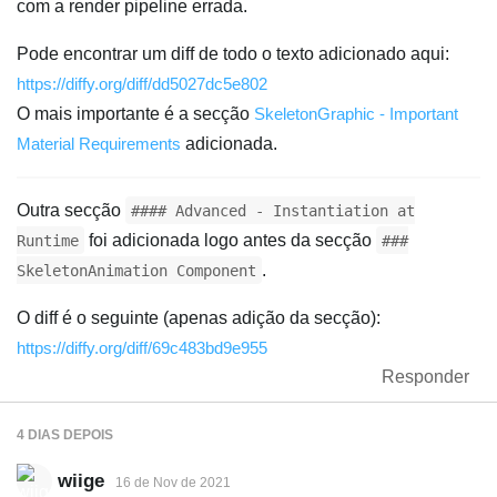
com a render pipeline errada.
Pode encontrar um diff de todo o texto adicionado aqui:
https://diffy.org/diff/dd5027dc5e802
O mais importante é a secção
SkeletonGraphic - Important
Material Requirements
adicionada.
Outra secção
#### Advanced - Instantiation at
foi adicionada logo antes da secção
Runtime
###
.
SkeletonAnimation Component
O diff é o seguinte (apenas adição da secção):
https://diffy.org/diff/69c483bd9e955
Responder
4 DIAS
DEPOIS
wiige
16 de Nov de 2021