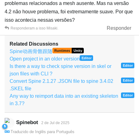
problemas relacionados a mesh ausente. Mas na versão
4.2 não houve problema, foi extremamente suave. Por que
isso acontecia nessas versões?
Responder
Responderam a isso
Misaki
.
Related Discussions
Spine动画骨骼跟随
Runtimes
Unity
Open project in an older version
Editor
Is there a way to check spine version in skel or
Editor
json files with CLI ?
Convert Spine 2.1.27 .JSON file to spine 3.4.02
Editor
.SKEL file
Any way to reimport data into an existing skeleton
Editor
in 3.7?
Spinebot
2 de Jul de 2025
Traduzido de
Inglês
para
Português