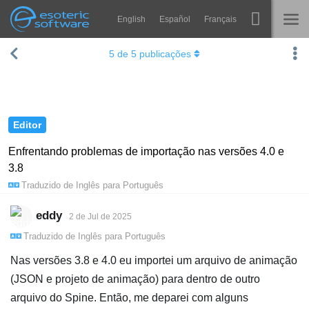
English
Español
Français
Navigation
Esoteric Software
5
de
5
publicações
Spine
INÍCIO
Recursos
BLOG
Galeria
Editor
FÓRUM
Runtimes
Enfrentando problemas de importação nas versões 4.0 e
3.8
Aprender
SUPORTE
Traduzido de
Inglês
para
Português
Perguntas Frequentes
eddy
2 de Jul de 2025
Experimente agora
Traduzido de
Inglês
para
Português
Comprar
Nas versões 3.8 e 4.0 eu importei um arquivo de animação
(JSON e projeto de animação) para dentro de outro
arquivo do Spine. Então, me deparei com alguns