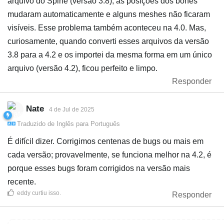
arquivo do Spine (versão 3.8), as posições dos bones
mudaram automaticamente e alguns meshes não ficaram
visíveis. Esse problema também aconteceu na 4.0. Mas,
curiosamente, quando converti esses arquivos da versão
3.8 para a 4.2 e os importei da mesma forma em um único
arquivo (versão 4.2), ficou perfeito e limpo.
Responder
Nate
4 de Jul de 2025
Traduzido de
Inglês
para
Português
É difícil dizer. Corrigimos centenas de bugs ou mais em
cada versão; provavelmente, se funciona melhor na 4.2, é
porque esses bugs foram corrigidos na versão mais
recente.
eddy
curtiu isso
.
Responder