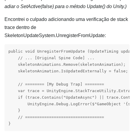
adiar o SetActive(false) para o método Update() do Unity.)
Encontrei o culpado adicionando uma verificação de stack
trace dentro de
SkeletonUpdateSystem.UnregisterFromUpdate:
public void UnregisterFromUpdate (UpdateTiming update
    // ... [Original Spine Code] ...

    skeletonAnimations.Remove(skeletonAnimation);

    skeletonAnimation.IsUpdatedExternally = false;

    // ======== [My Debug Trap] ========

    var trace = UnityEngine.StackTraceUtility.Extract
    if (trace.Contains("UpdateAsync") || trace.Conta
        UnityEngine.Debug.LogError($"GameObject '{sk
    }

    // =================================

}