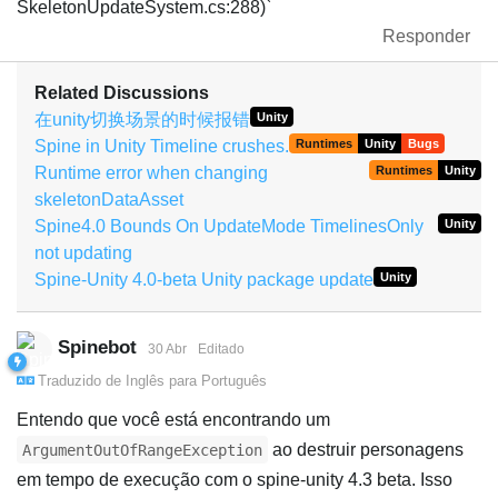
SkeletonUpdateSystem.cs:288)`
Responder
Related Discussions
在unity切换场景的时候报错
Unity
Spine in Unity Timeline crushes.
Runtimes
Unity
Bugs
Runtime error when changing
Runtimes
Unity
skeletonDataAsset
Spine4.0 Bounds On UpdateMode TimelinesOnly
Unity
not updating
Spine-Unity 4.0-beta Unity package update
Unity
Spinebot
30 Abr
Editado
Traduzido de
Inglês
para
Português
Entendo que você está encontrando um
ao destruir personagens
ArgumentOutOfRangeException
em tempo de execução com o spine-unity 4.3 beta. Isso