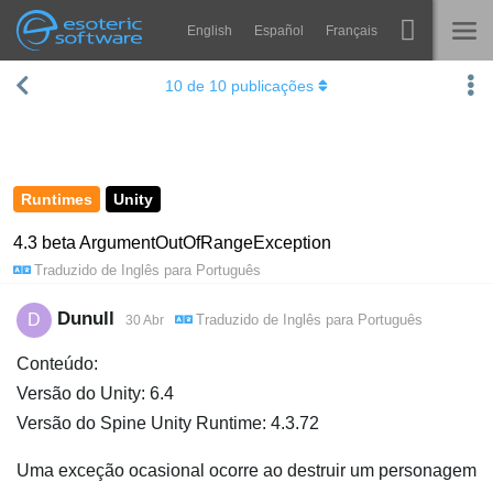
English
Español
Français
Navigation
Esoteric Software
10
de
10
publicações
Spine
INÍCIO
Recursos
BLOG
Galeria
Runtimes
Unity
FÓRUM
Runtimes
4.3 beta ArgumentOutOfRangeException
Traduzido de
Inglês
para
Português
Aprender
SUPORTE
Perguntas Frequentes
Dunull
D
Traduzido de
Inglês
para
Português
30 Abr
Experimente agora
Conteúdo:
Versão do Unity: 6.4
Comprar
Versão do Spine Unity Runtime: 4.3.72
Uma exceção ocasional ocorre ao destruir um personagem