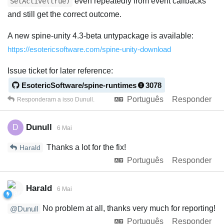
even repeatedly from event callbacks
SetActive(true)
and still get the correct outcome.
A new spine-unity 4.3-beta untypackage is available:
https://esotericsoftware.com/spine-unity-download
Issue ticket for later reference:
EsotericSoftware/spine-runtimes
3078
Português
Responder
Responderam a isso
Dunull
.
Dunull
D
6 Mai
Thanks a lot for the fix!
Harald
Português
Responder
Harald
6 Mai
No problem at all, thanks very much for reporting!
@Dunull
Português
Responder