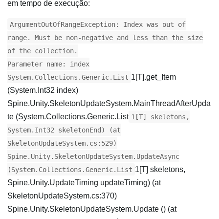
em tempo de execução:
ArgumentOutOfRangeException: Index was out of
range. Must be non-negative and less than the size
of the collection.
Parameter name: index
1[T].get_Item
System.Collections.Generic.List
(System.Int32 index)
Spine.Unity.SkeletonUpdateSystem.MainThreadAfterUpda
te (System.Collections.Generic.List
1[T] skeletons,
System.Int32 skeletonEnd) (at
SkeletonUpdateSystem.cs:529)
Spine.Unity.SkeletonUpdateSystem.UpdateAsync
1[T] skeletons,
(System.Collections.Generic.List
Spine.Unity.UpdateTiming updateTiming) (at
SkeletonUpdateSystem.cs:370)
Spine.Unity.SkeletonUpdateSystem.Update () (at