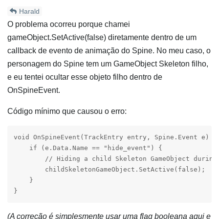
Harald
O problema ocorreu porque chamei
gameObject.SetActive(false) diretamente dentro de um
callback de evento de animação do Spine. No meu caso, o
personagem do Spine tem um GameObject Skeleton filho,
e eu tentei ocultar esse objeto filho dentro de
OnSpineEvent.
Código mínimo que causou o erro:
void OnSpineEvent(TrackEntry entry, Spine.Event e) {

    if (e.Data.Name == "hide_event") {

        // Hiding a child Skeleton GameObject during 
        childSkeletonGameObject.SetActive(false);

    }

}
(A correção é simplesmente usar uma flag booleana aqui e