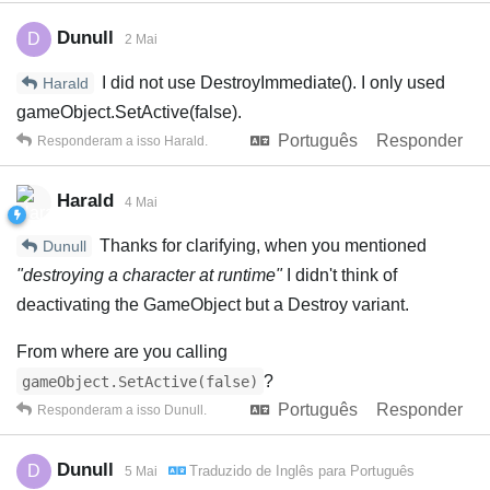
Dunull
D
2 Mai
I did not use DestroyImmediate(). I only used
Harald
gameObject.SetActive(false).
Português
Responder
Responderam a isso
Harald
.
Harald
4 Mai
Thanks for clarifying, when you mentioned
Dunull
"destroying a character at runtime"
I didn't think of
deactivating the GameObject but a Destroy variant.
From where are you calling
?
gameObject.SetActive(false)
Português
Responder
Responderam a isso
Dunull
.
Dunull
D
Traduzido de
Inglês
para
Português
5 Mai