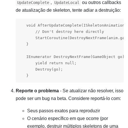
,
ou outros callbacks
UpdateComplete
UpdateLocal
de atualização de skeleton, tente adiar a destruição:
   void AfterUpdateComplete(ISkeletonAnimation a
       // Don't destroy here directly

       StartCoroutine(DestroyNextFrame(anim.game
   }

   IEnumerator DestroyNextFrame(GameObject go) {
       yield return null;

       Destroy(go);

   }
Reporte o problema
- Se atualizar não resolver, isso
pode ser um bug na beta. Considere reportá-lo com:
Seus passos exatos para reproduzir
O cenário específico em que ocorre (por
exemplo, destruir múltiplos skeletons de uma