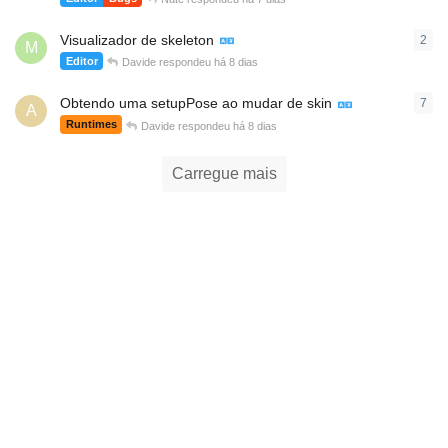
Visualizador de skeleton
2
2
re
M
Editor
Davide
respondeu
há 8 dias
Obtendo uma setupPose ao mudar de skin
7
7
re
A
Runtimes
Davide
respondeu
há 8 dias
Carregue mais