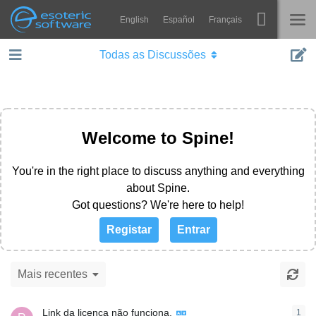
English
Español
Français
Navigation
Esoteric Software
Todas as Discussões
Spine
INÍCIO
Recursos
BLOG
Galeria
Welcome to Spine!
FÓRUM
Runtimes
You're in the right place to discuss anything and everything
Aprender
SUPORTE
about Spine.
Perguntas Frequentes
Got questions? We're here to help!
Registar
Entrar
Experimente agora
Comprar
Mais recentes
Link da licença não funciona.
1
1
re