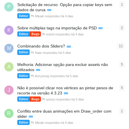
Solicitação de recurso: Opção para copiar keys sem
1
1
re
P
dados de curva
Editor
Misaki
respondeu
há 4 dias
Sobre múltiplas tags na importação de PSD
2
2
re
K
Editor
Bugs
koichi
respondeu
há 4 dias
Combinando dois Sliders?
11
11
r
M
Editor
Nate
respondeu
há 5 dias
Melhoria: Adicionar opção para excluir assets não
5
5
re
A
utilizados
Editor
AUryeong
respondeu
há 5 dias
Não é possível clicar nos vértices ao pintar pesos de
5
5
re
J
recorte na versão 4.3.23
Editor
Bugs
justsp
respondeu
há 5 dias
Conflito entre duas animações em Draw_order com
1
1
re
R
slider
Editor
Misaki
respondeu
há 5 dias