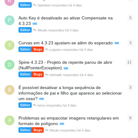
R
Editor
Spinebot
respondeu
há 4 dias
Auto Key é desativado ao ativar Compensate na
5
5
re
P
4.3.23
Editor
Misaki
respondeu
há 4 dias
Curvas em 4.3.23 ajustam-se além do esperado
3
3
re
Y
Editor
Bugs
yugutou
respondeu
há 4 dias
Spine 4.3.23 - Projeto de repente parou de abrir
11
11
r
D
(NullPointerException)
Editor
Bugs
dolmatik
respondeu
há 4 dias
É possível desativar a longa sequência de
3
3
re
B
informações de pai e filho que aparece ao selecionar
um osso?
Editor
bena
respondeu
há 4 dias
Problemas ao empacotar imagens retangulares em
6
6
re
A
formato de polígono
Editor
Bugs
Misaki
respondeu
há 4 dias