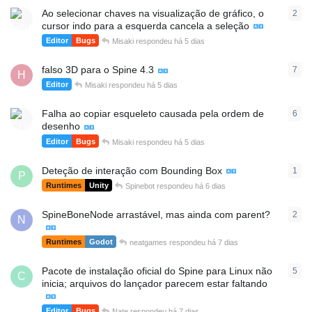
Ao selecionar chaves na visualização de gráfico, o
2
2
re
cursor indo para a esquerda cancela a seleção
Editor
Bugs
Misaki
respondeu
há 5 dias
falso 3D para o Spine 4.3
7
7
re
H
Editor
Misaki
respondeu
há 5 dias
Falha ao copiar esqueleto causada pela ordem de
6
6
re
desenho
Editor
Bugs
Misaki
respondeu
há 5 dias
Deteção de interação com Bounding Box
1
1
re
P
Runtimes
Unity
Spinebot
respondeu
há 6 dias
SpineBoneNode arrastável, mas ainda com parent?
2
2
re
N
Runtimes
Godot
neatgames
respondeu
há 7 dias
Pacote de instalação oficial do Spine para Linux não
5
5
re
C
inicia; arquivos do lançador parecem estar faltando
Editor
Bugs
Nate
respondeu
há 7 dias